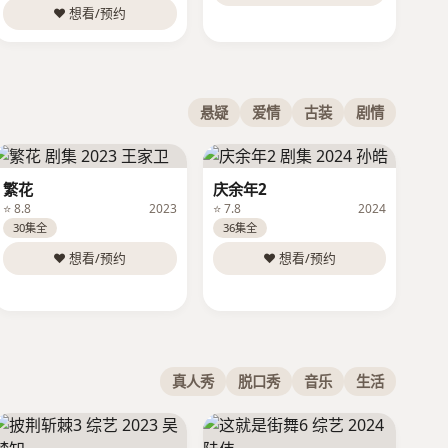
❤️ 想看/预约
悬疑
爱情
古装
剧情
繁花
庆余年2
⭐ 8.8
2023
⭐ 7.8
2024
30集全
36集全
❤️ 想看/预约
❤️ 想看/预约
真人秀
脱口秀
音乐
生活