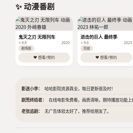
✨ 动漫番剧
鬼灭之刃 无限列车
进击的巨人 最终季
⭐ 8.8
2020
⭐ 9.6
2023
剧场版
完结
❤️ 想看/预约
❤️ 想看/预约
影迷小李：
哈哈影院资源真全，每日更新很及时！
剧荒终结者：
在线电影免费看，画质清晰，期待播放功能上
老张追剧：
无广告体验太好了，推荐给朋友了。