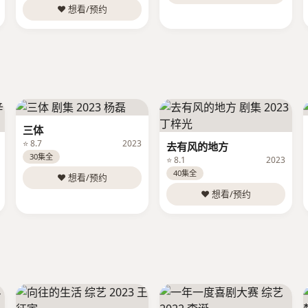
❤️ 想看/预约
三体
⭐ 8.7
2023
去有风的地方
30集全
⭐ 8.1
2023
40集全
❤️ 想看/预约
❤️ 想看/预约