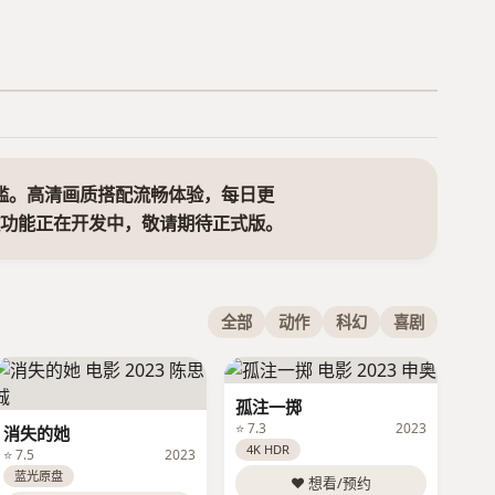
槛。
高清画质
搭配流畅体验，
每日更
功能正在开发中，敬请期待正式版。
全部
动作
科幻
喜剧
孤注一掷
⭐ 7.3
2023
消失的她
4K HDR
⭐ 7.5
2023
蓝光原盘
❤️ 想看/预约